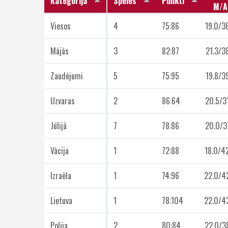
Kategorija
Spēles
Punkti
M/A
Viesos
4
75:86
19.0/3
Mājās
3
82:87
21.3/3
Zaudējumi
5
75:95
19.8/3
Uzvaras
2
86:64
20.5/3
Jūlijā
7
78:86
20.0/3
Vācija
1
72:88
18.0/4
Izraēla
1
74:96
22.0/4
Lietuva
1
78:104
22.0/4
Polija
2
80:84
22.0/3