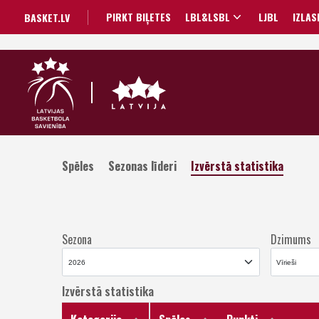
PIRKT BIĻETES
LBL&LSBL
LJBL
IZLAS
BASKET.LV
Spēles
Sezonas līderi
Izvērstā statistika
Sezona
Dzimums
Izvērstā statistika