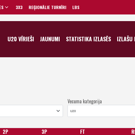
ES
3X3
REĢIONĀLIE TURNĪRI
LBS
VĪRIEŠI
U20 VĪRIEŠI
JAUNUMI
STATISTIKA IZLASĒS
IZLAŠU
SIEVIETES
Vecuma kategorija
2P
3P
FT
R