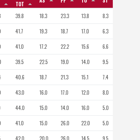
AS
PF
TO
ST
BS
TOT
3
39.8
18.3
23.3
13.8
8.3
2.5
0
41.7
19.3
18.7
17.0
6.3
3.7
0
41.0
17.2
22.2
15.6
6.6
2.2
0
39.5
22.5
19.0
14.0
9.5
5.0
4
40.6
18.7
21.3
15.1
7.4
3.0
0
43.0
16.0
17.0
12.0
8.0
0
0
44.0
15.0
14.0
16.0
5.0
3.0
0
41.0
15.0
26.0
22.0
5.0
2.0
5
42.0
20.0
26.0
14.5
9.5
4.5