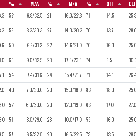
%
M/A
%
M/A
%
OFF
DEF
6.3
52
6.8/32.5
21
16.3/22.8
71
14.5
25.
8.3
56
8.3/30.3
27
14.3/20.3
70
13.7
28.
9.6
50
6.8/31.2
22
14.6/21.0
70
16.0
25.
1.0
66
9.0/32.5
28
17.5/23.5
74
9.5
30.
7.1
54
7.4/31.6
24
15.4/21.7
71
14.1
26.
2.0
43
7.0/30.0
23
15.0/18.0
83
18.0
25.
2.0
52
6.0/30.0
20
12.0/19.0
63
17.0
27.
3.0
51
8.0/29.0
28
10.0/17.0
59
16.0
25.
8.5
57
6.5/32.0
20
16.5/22.5
73
13.5
28.