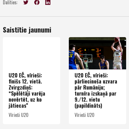
Dalīties:
Saistītie jaunumi
U20 EČ, vīrieši:
U20 EČ, vīrieši:
finišs 12. vietā.
pārliecinoša uzvara
Zvirgzdiņš:
pār Rumāniju;
“Spēlētāji varēja
turnīra izskaņā par
novērtēt, uz ko
9./12. vietu
jātiecas”
(papildināts)
Vīrieši U20
Vīrieši U20