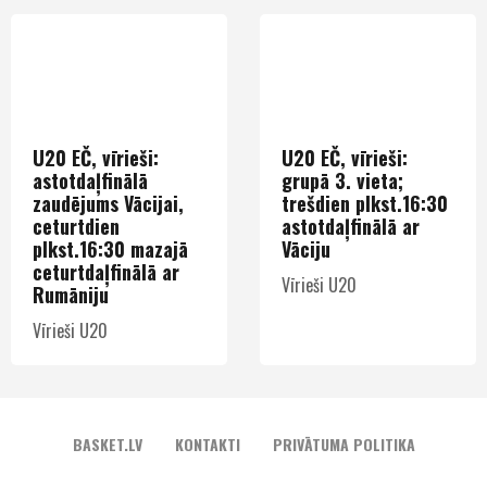
U20 EČ, vīrieši:
U20 EČ, vīrieši:
astotdaļfinālā
grupā 3. vieta;
zaudējums Vācijai,
trešdien plkst.16:30
ceturtdien
astotdaļfinālā ar
plkst.16:30 mazajā
Vāciju
ceturtdaļfinālā ar
Vīrieši U20
Rumāniju
Vīrieši U20
BASKET.LV
KONTAKTI
PRIVĀTUMA POLITIKA