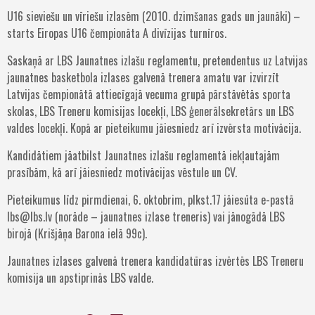
U16 sieviešu un vīriešu izlasēm (2010. dzimšanas gads un jaunāki) –
starts Eiropas U16 čempionāta A divīzijas turnīros.
Saskaņā ar LBS Jaunatnes izlašu reglamentu, pretendentus uz Latvijas
jaunatnes basketbola izlases galvenā trenera amatu var izvirzīt
Latvijas čempionātā attiecīgajā vecuma grupā pārstāvētās sporta
skolas, LBS Treneru komisijas locekļi, LBS ģenerālsekretārs un LBS
valdes locekļi. Kopā ar pieteikumu jāiesniedz arī izvērsta motivācija.
Kandidātiem jāatbilst Jaunatnes izlašu reglamentā iekļautajām
prasībām, kā arī jāiesniedz motivācijas vēstule un CV.
Pieteikumus līdz pirmdienai, 6. oktobrim, plkst.17 jāiesūta e-pastā
lbs@lbs.lv
(norāde – jaunatnes izlase treneris) vai jānogādā LBS
birojā (Krišjāņa Barona ielā 99c).
Jaunatnes izlases galvenā trenera kandidatūras izvērtēs LBS Treneru
komisija un apstiprinās LBS valde.