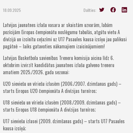
18.09.2025
Dalīties:
Latvijas jaunatnes izlašu vasara ar skaistām uzvarām, labām
pozīcijām Eiropas čempionātu noslēgumu tabulās, atgūtu vietu A
divīzijā un izcīnītu ceļazīmi uz U17 Pasaules kausa izcīņu jau palikusi
pagātnē – laiks gatavoties nākamajiem izaicinājumiem!
Latvijas Basketbola savienības Treneru komisija aicina līdz 6.
oktobrim izvirzīt kandidātus jaunatnes izlašu galveno treneru
amatiem 2025./2026. gada sezonai:
U20 sieviešu un vīriešu izlasēm (2006./2007. dzimšanas gads) –
starts Eiropas U20 čempionāta A divīzijas turnīros;
U18 sieviešu un vīriešu izlasēm (2008./2009. dzimšanas gads) –
starts Eiropas U18 čempionāta A divīzijas turnīros;
U17 sieviešu izlasei (2009. dzimšanas gads) – starts U17 Pasaules
kausa izcīņā;