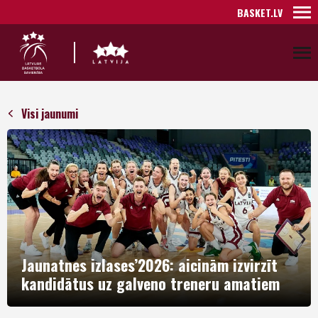
BASKET.LV
Visi jaunumi
Jaunatnes izlases’2026: aicinām izvirzīt
kandidātus uz galveno treneru amatiem